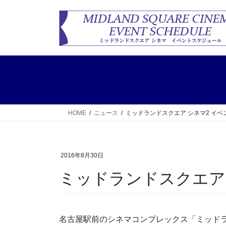
コ
ナ
ン
ビ
テ
ゲ
ン
ー
ツ
シ
へ
ョ
ス
ン
キ
に
ッ
移
HOME
ニュース
ミッドランドスクエア シネマ2 イベ
プ
動
2016年8月30日
ミッドランドスクエア 
名古屋駅前のシネマコンプレックス「ミッドラ